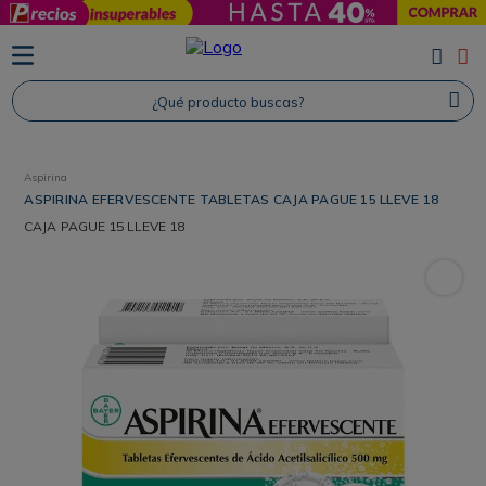
TÉRMINOS MÁS BUSCADOS
1
.
Protector Solar
¿Qué producto buscas?
2
.
Proteina
3
.
Shampoo
Aspirina
4
.
Savvy
ASPIRINA EFERVESCENTE TABLETAS CAJA PAGUE 15 LLEVE 18
CAJA
PAGUE 15 LLEVE 18