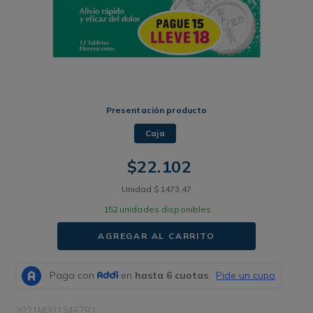
Presentación producto
Caja
$
22
.
102
Unidad
$
1473
,
47
152
unidades disponibles
AGREGAR AL CARRITO
2021M0013467R1