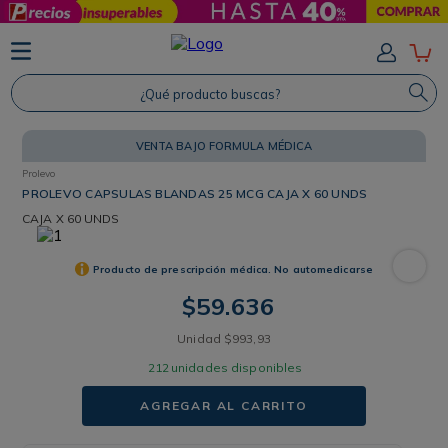
TÉRMINOS MÁS BUSCADOS
1
.
Protector Solar
¿Qué producto buscas?
2
.
Proteina
VENTA BAJO FORMULA MÉDICA
3
.
Shampoo
Prolevo
4
.
Savvy
PROLEVO CAPSULAS BLANDAS 25 MCG CAJA X 60 UNDS
CAJA
X 60 UNDS
Producto de prescripción médica. No automedicarse
$
59
.
636
Unidad
$
993
,
93
212
unidades disponibles
AGREGAR AL CARRITO