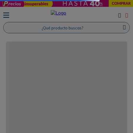
¿Qué producto buscas?
TÉRMINOS MÁS BUSCADOS
1
.
Protector Solar
2
.
Proteina
3
.
Shampoo
4
.
Savvy