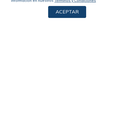
información en nuestros
Términos y Condiciones
ACEPTAR
Suscríbete a nuestro newsletter, no te pierdas nuestras noticias y
promociones
Acepto los
términos y condiciones
y la
política de privacidad