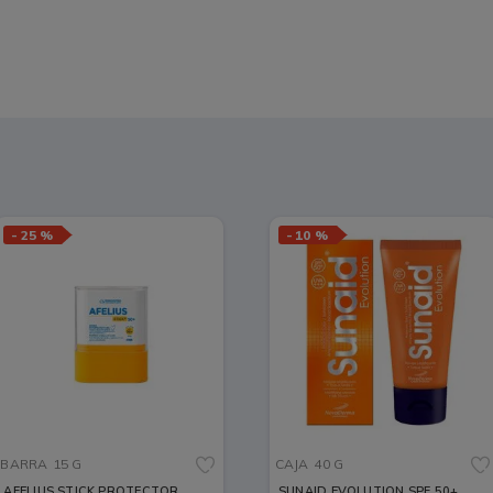
-
25 %
-
10 %
BARRA
15 G
CAJA
40 G
AFELIUS STICK PROTECTOR
SUNAID EVOLUTION SPF 50+