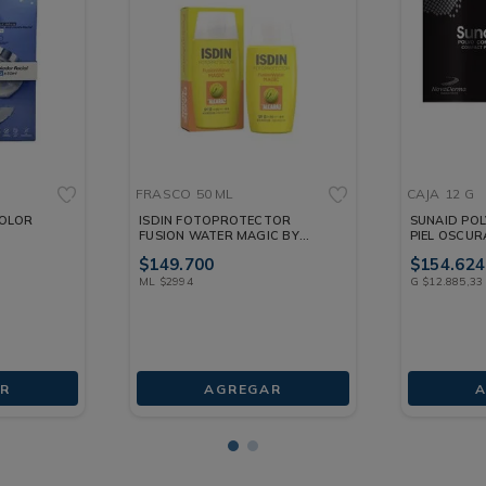
FRASCO
50 ML
CAJA
12 G
SOLOR
ISDIN FOTOPROTECTOR
SUNAID PO
FUSION WATER MAGIC BY
PIEL OSCUR
ALCARAZ FRASCO 50 ML
$
149
.
700
$
154
.
624
ML
$
2994
G
$
12
.
885
,
33
R
AGREGAR
A