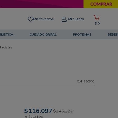
Mis favoritos
Mi cuenta
$
0
SMÉTICA
CUIDADO GRIPAL
PROTEINAS
BEBÉS
Faciales
Cód
:
200808
$
116
.
097
$
145
.
121
G
$
1934
,
95