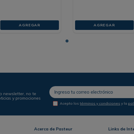
AGREGAR
AGREGAR
o newsletter, no te
oticias y promociones
Acepto los
términos y condiciones
y la
pol
Acerca de Pasteur
Links de Int