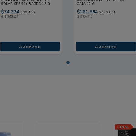
SOLAR SPF 50+ BARRA 15 G
CAJA 40 G
$
74
.
374
$
161
.
884
$
99
.
166
$
179
.
871
G
$
4958
,
27
G
$
4047
,
1
AGREGAR
AGREGAR
-
10 %