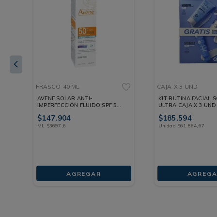
FRASCO
40 ML
CAJA
X 3 UND
F
AVENE SOLAR ANTI-
KIT RUTINA FACIAL 
IMPERFECCIÓN FLUIDO SPF 50
ULTRA CAJA X 3 UND
FRASCO 40 ML
$
147
.
904
$
185
.
594
ML
$
3697
,
6
Unidad
$
61
.
864
,
67
AGREGAR
AGREGA