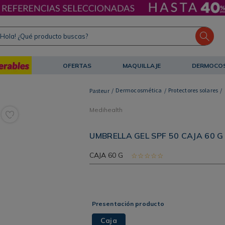
ola! ¿Qué producto buscas?
OFERTAS
MAQUILLAJE
DERMOCO
Dermocosmética
Protectores solares
Medihealth
UMBRELLA GEL SPF 50 CAJA 60 G
CAJA
60 G
☆
☆
☆
☆
☆
Presentación producto
Caja