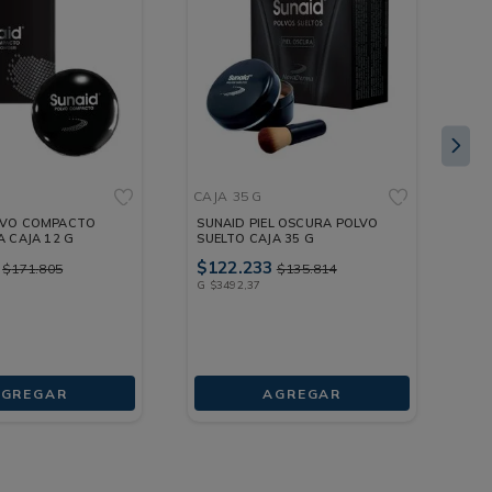
CAJA
35 G
SP
LVO COMPACTO
SUNAID PIEL OSCURA POLVO
SU
A CAJA 12 G
SUELTO CAJA 35 G
18
$
122
.
233
$
1
$
171
.
805
$
135
.
814
G
$
3492
,
37
ML
GREGAR
AGREGAR