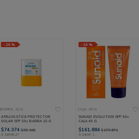
-
25 %
-
10 %
BARRA
15 G
CAJA
40 G
AFELIUS STICK PROTECTOR
SUNAID EVOLUTION SPF 50+
SOLAR SPF 50+ BARRA 15 G
CAJA 40 G
$
74
.
374
$
161
.
884
$
99
.
166
$
179
.
871
G
$
4958
,
27
G
$
4047
,
1