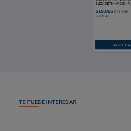
ELIZABETH ARDEN P.
POTE 2 X 100G
$
19
.
886
$
23
.
395
G
$
99
,
43
AGREGA
TE PUEDE INTERESAR