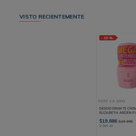
VISTO RECIENTEMENTE
-
15 %
POTE
2 X 100G
DESODORANTE CRE
ELIZABETH ARDEN P.
POTE 2 X 100G
$
19
.
886
$
23
.
395
G
$
99
,
43