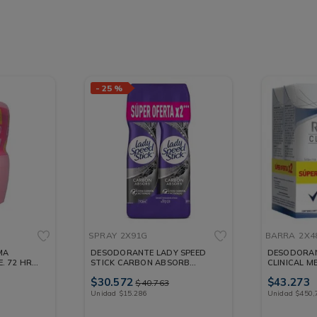
-
25 %
SPRAY
2X91G
BARRA
2X4
MA
DESODORANTE LADY SPEED
DESODORAN
E. 72 HRS
STICK CARBON ABSORB
CLINICAL M
SPRAY 2X91G
G
$
30
.
572
$
43
.
273
$
40
.
763
Unidad
$
15
.
286
Unidad
$
450
,