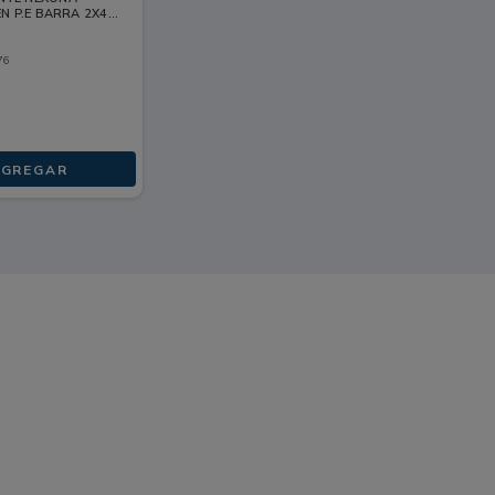
EN P.E BARRA 2X48
76
AGREGAR