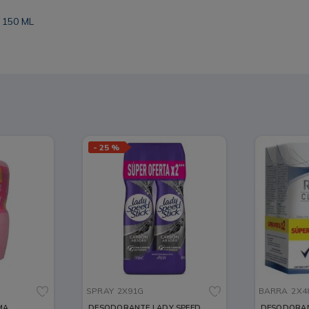
150 ML
-
25 %
SPRAY
2X91G
BARRA
2X4
MA
DESODORANTE LADY SPEED
DESODORAN