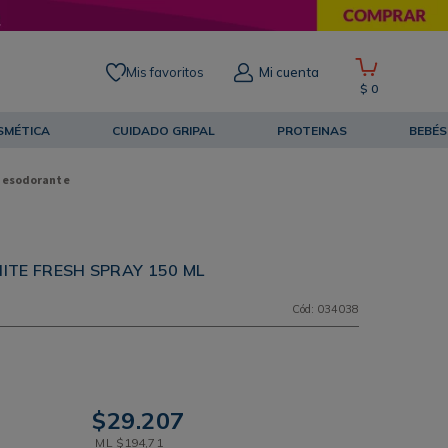
Mis favoritos
Mi cuenta
$
0
SMÉTICA
CUIDADO GRIPAL
PROTEINAS
BEBÉS
Desodorante
TE FRESH SPRAY 150 ML
Cód
:
034038
$
29
.
207
ML
$
194
,
71