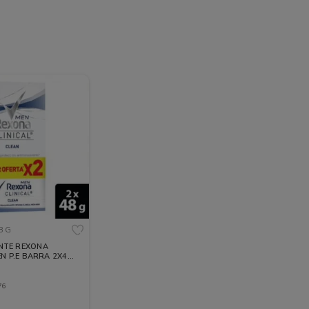
8 G
TE REXONA
EN P.E BARRA 2X48
76