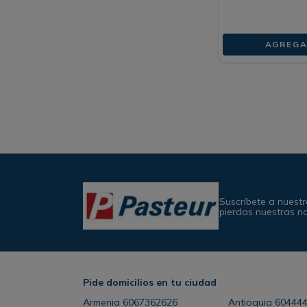
AGREGA
Suscríbete a nuestr
pierdas nuestras n
Pide domicilios en tu ciudad
Armenia
6067362626
Antioquia
60444