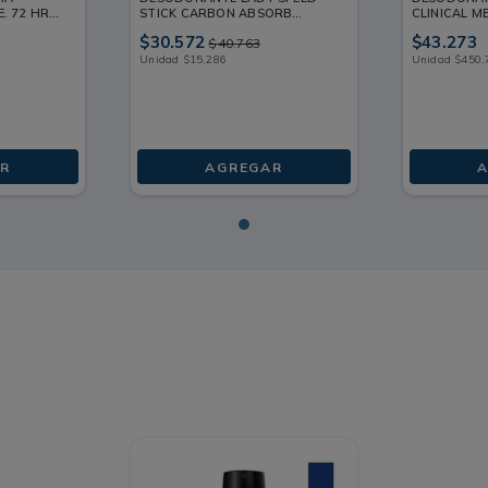
E. 72 HRS
STICK CARBON ABSORB
CLINICAL M
SPRAY 2X91G
G
$
30
.
572
$
43
.
273
$
40
.
763
Unidad
$
15
.
286
Unidad
$
450
,
R
AGREGAR