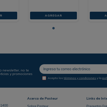
R
AGREGAR
o newsletter, no te
oticias y promociones
Acepto los
términos y condiciones
y la
pol
Acerca de Pasteur
Links de Int
41400
Sobre Pasteur
Preguntas Fr