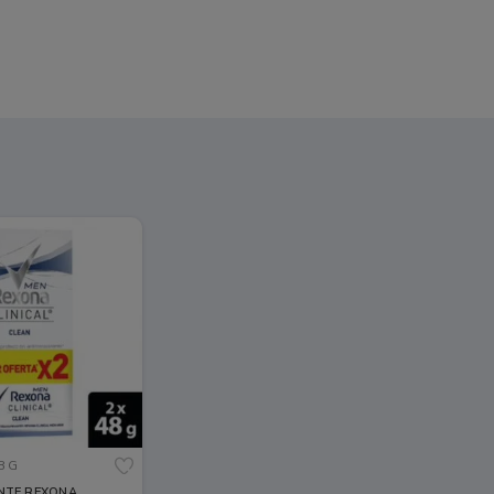
8 G
TE REXONA