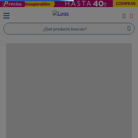
¿Qué producto buscas?
TÉRMINOS MÁS BUSCADOS
1
.
Protector Solar
2
.
Shampoo
3
.
Proteina
4
.
Savvy