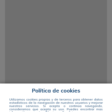
Política de cookies
Utilizamos cookies propias y de terceros para obtener datos
estadísticos de la navegación de nuestros usuarios y mejorar
nuestros servicios. Si acepta o continúa navegando,
consideramos que acepta su uso.
Puedes encontrar mas