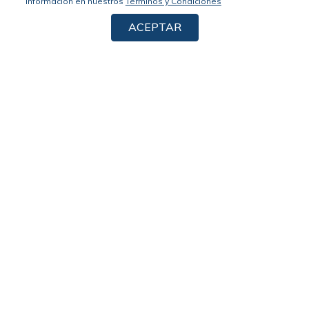
información en nuestros
Términos y Condiciones
ACEPTAR
Suscríbete a nuestro newsletter, no te pierdas nuestras noticias y
promociones
Acepto los
términos y condiciones
y la
política de privacidad