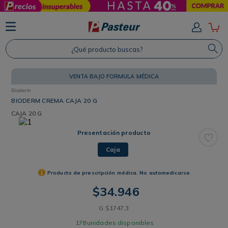
TÉRMINOS MÁS BUSCADOS
1
.
Protector Solar
¿Qué producto buscas?
2
.
Shampoo
3
.
Proteina
VENTA BAJO FORMULA MÉDICA
Bioderm
4
.
Savvy
BIODERM CREMA CAJA 20 G
CAJA
20 G
Presentación producto
Caja
Producto de prescripción médica. No automedicarse
$
34
.
946
G
$
1747
,
3
178
unidades disponibles