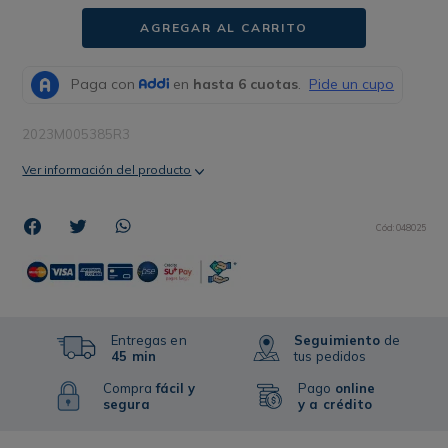
AGREGAR AL CARRITO
2023M005385R3
Ver información del producto
Cód
:
048025
Entregas en
Seguimiento
de
45 min
tus pedidos
Compra
fácil y
Pago
online
segura
y a crédito