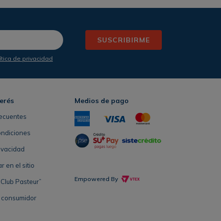
SUSCRIBIRME
ítica de privacidad
terés
Medios de pago
ecuentes
ondiciones
rivacidad
en el sitio
Empowered By
Club Pasteur”
l consumidor