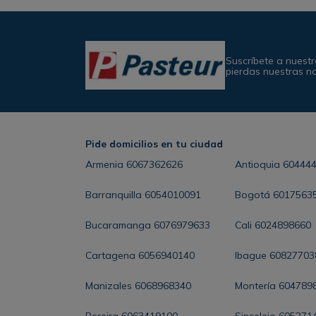
Suscríbete a nuestr
pierdas nuestras n
Pide domicilios en tu ciudad
Armenia
6067362626
Antioquia
60444
Barranquilla
6054010091
Bogotá
6017563
Bucaramanga
6076979633
Cali
6024898660
Cartagena
6056940140
Ibague
60827703
Manizales
6068968340
Montería
604789