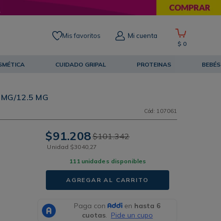
Mis favoritos
Mi cuenta
$
0
SMÉTICA
CUIDADO GRIPAL
PROTEINAS
BEBÉS
MG/12.5 MG
Cód
:
107061
$
91
.
208
$
101
.
342
Unidad
$
3040
,
27
111
unidades disponibles
AGREGAR AL CARRITO