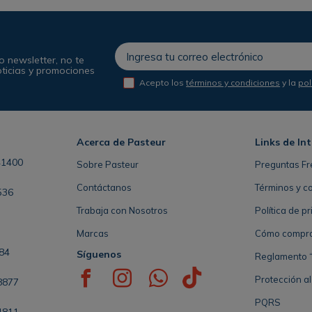
o newsletter, no te
oticias y promociones
Acepto los
términos y condiciones
y la
pol
Acerca de Pasteur
Links de In
41400
Sobre Pasteur
Preguntas Fr
Contáctanos
Términos y c
536
Trabaja con Nosotros
Política de p
Marcas
Cómo comprar 
84
Síguenos
Reglamento “
Protección a
8877
PQRS