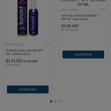
CAJA
50 ML
ANTHELIOS AGE CORRECT
SPF 50 CAJA 50 ML
$
138
.
497
ML
$
2769
,
94
SPRAY
100 G
SUNAID PLUS LOCION SPF
50+ SPRAY 100 G
AGREGAR
$
173
.
552
$
192
.
836
G
$
1735
,
52
AGREGAR