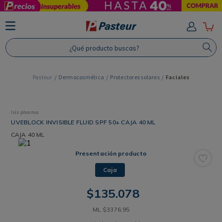
TÉRMINOS MÁS BUSCADOS
1
.
Protector Solar
¿Qué producto buscas?
2
.
Proteina
3
.
Shampoo
Dermocosmética
Protectores solares
Faciales
4
.
Savvy
Isis pharma
UVEBLOCK INVISIBLE FLUID SPF 50+ CAJA 40 ML
CAJA
40 ML
Presentación producto
Caja
$
135
.
078
ML
$
3376
,
95