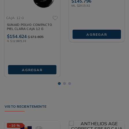
$
145
.
796
ML
$
2915
,
92
CAJA
12 G
SUNAID POLVO COMPACTO
PIEL CLARA CAJA 12 G
AGREGAR
$
154
.
624
$
171
.
805
G
$
12
.
885
,
33
AGREGAR
VISTO RECIENTEMENTE
-
10 %