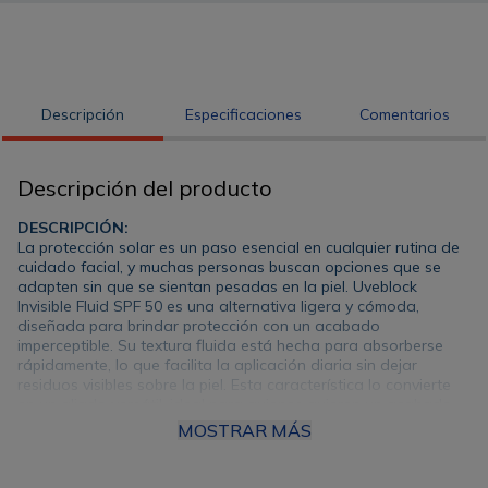
Descripción
Especificaciones
Comentarios
Descripción del producto
DESCRIPCIÓN:
La protección solar es un paso esencial en cualquier rutina de
cuidado facial, y muchas personas buscan opciones que se
adapten sin que se sientan pesadas en la piel. Uveblock
Invisible Fluid SPF 50 es una alternativa ligera y cómoda,
diseñada para brindar protección con un acabado
imperceptible. Su textura fluida está hecha para absorberse
rápidamente, lo que facilita la aplicación diaria sin dejar
residuos visibles sobre la piel. Esta característica lo convierte
en un aliado versátil, ideal para quienes quieren un acabado
natural. Además, se integra muy bien con el maquillaje,
MOSTRAR MÁS
funcionando como una base que no interfiere con otros
productos. Asimismo, la versatilidad del protector solar invisible
Uveblock lo hace adecuado tanto para mujeres como para