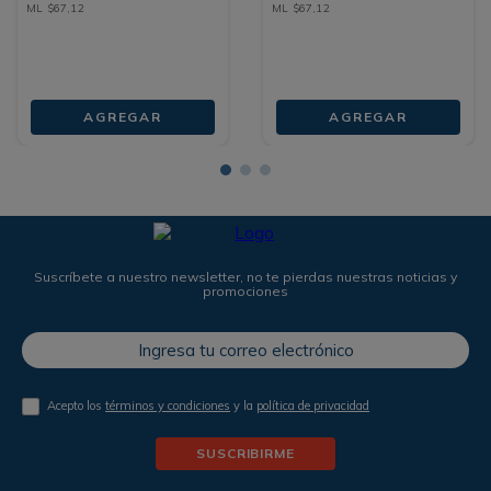
ML
$
67
,
12
ML
$
67
,
12
AGREGAR
AGREGAR
Suscríbete a nuestro newsletter, no te pierdas nuestras noticias y
promociones
Acepto los
términos y condiciones
y la
política de privacidad
SUSCRIBIRME