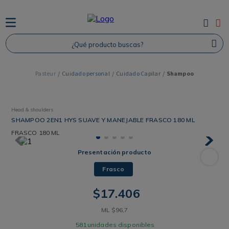
TÉRMINOS MÁS BUSCADOS
¿Qué producto buscas?
1
.
Protector Solar
2
.
Proteina
Cuidado personal
Cuidado Capilar
Shampoo
3
.
Shampoo
4
.
Savvy
Head & shoulders
SHAMPOO 2EN1 HYS SUAVE Y MANEJABLE FRASCO 180 ML
FRASCO
180 ML
Presentación producto
Frasco
$
17
.
406
ML
$
96
,
7
581
unidades disponibles