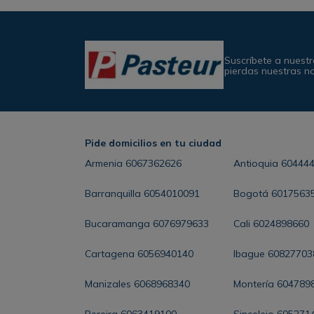
Suscríbete a nuestr
pierdas nuestras n
Pide domicilios en tu ciudad
Armenia
6067362626
Antioquia
60444
Barranquilla
6054010091
Bogotá
6017563
Bucaramanga
6076979633
Cali
6024898660
Cartagena
6056940140
Ibague
60827703
Manizales
6068968340
Montería
604789