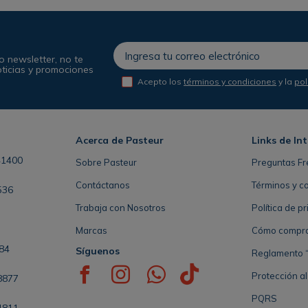
o newsletter, no te
oticias y promociones
Acepto los
términos y condiciones
y la
pol
Acerca de Pasteur
Links de In
41400
Sobre Pasteur
Preguntas Fr
Contáctanos
Términos y c
536
Trabaja con Nosotros
Política de p
Marcas
Cómo comprar 
84
Síguenos
Reglamento “
Protección a
8877
PQRS