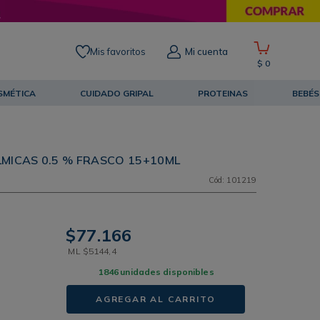
Mis favoritos
Mi cuenta
$
0
SMÉTICA
CUIDADO GRIPAL
PROTEINAS
BEBÉS
MICAS 0.5 % FRASCO 15+10ML
Cód
:
101219
$
77
.
166
ML
$
5144
,
4
1846
unidades disponibles
AGREGAR AL CARRITO