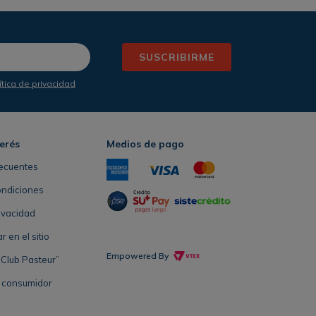
SUSCRIBIRME
ítica de privacidad
terés
Medios de pago
ecuentes
ondiciones
rivacidad
en el sitio
Empowered By
Club Pasteur”
l consumidor