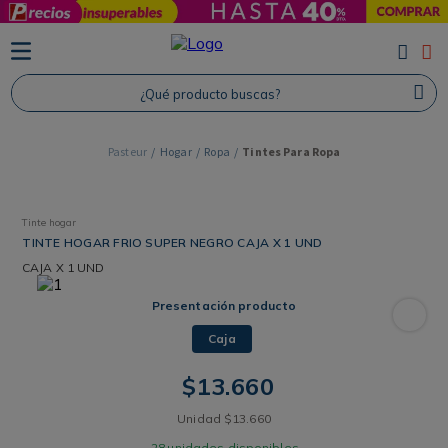
TÉRMINOS MÁS BUSCADOS
1
.
Protector Solar
¿Qué producto buscas?
2
.
Proteina
3
.
Shampoo
Hogar
Ropa
Tintes Para Ropa
4
.
Savvy
Tinte hogar
TINTE HOGAR FRIO SUPER NEGRO CAJA X 1 UND
CAJA
X 1 UND
Presentación producto
Caja
$
13
.
660
Unidad
$
13
.
660
28
unidades disponibles