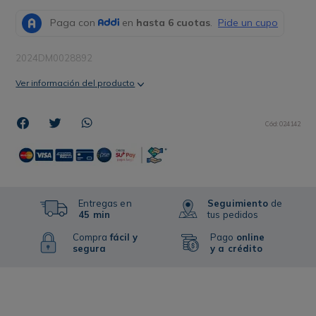
2024DM0028892
Ver información del producto
Cód
:
024142
Entregas en
Seguimiento
de
45 min
tus pedidos
Compra
fácil y
Pago
online
segura
y a crédito