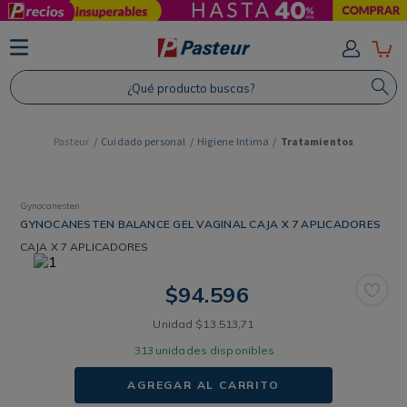
TÉRMINOS MÁS BUSCADOS
1
.
Protector Solar
¿Qué producto buscas?
2
.
Shampoo
3
.
Proteina
Cuidado personal
Higiene Intima
Tratamientos
4
.
Savvy
Gynocanesten
GYNOCANESTEN BALANCE GEL VAGINAL CAJA X 7 APLICADORES
CAJA
X 7 APLICADORES
$
94
.
596
Unidad
$
13
.
513
,
71
313
unidades disponibles
AGREGAR AL CARRITO