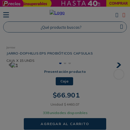
TÉRMINOS MÁS BUSCADOS
1
.
Protector Solar
¿Qué producto buscas?
2
.
Proteina
3
.
Shampoo
Jarrow
4
.
Savvy
JARRO-DOPHILUS EPS PROBIÓTICOS CAPSULAS
CAJA
X 15 UNDS
Presentación producto
Caja
$
66
.
901
Unidad
$
4460
,
07
338
unidades disponibles
AGREGAR AL CARRITO