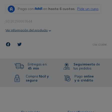
SD20150003644
Ver información del producto
Cód
:
1213006
Entregas en
Seguimiento
de
45 min
tus pedidos
Compra
fácil y
Pago
online
segura
y a crédito