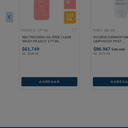
FRASCO
177 ML
TUBO
150 ML
NEUTROGENA OIL FREE CLEAR
EUCERIN DERMOPURE
WASH FRASCO 177 ML
LIMPIADOR POST
IMPERFECCIONES TU
$
61
.
749
$
86
.
947
$
96
.
608
ML
$
348
,
86
ML
$
579
,
65
AGREGAR
AGREGA