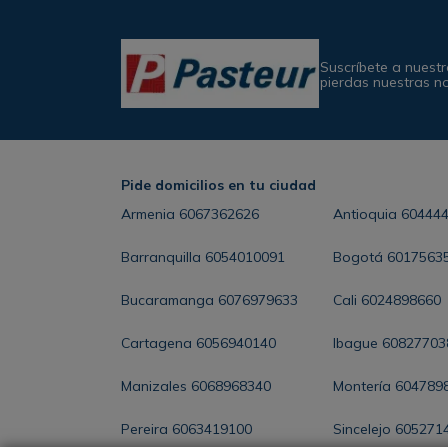
Suscríbete a nuestr
pierdas nuestras n
Pide domicilios en tu ciudad
Armenia
6067362626
Antioquia
60444
Barranquilla
6054010091
Bogotá
6017563
Bucaramanga
6076979633
Cali
6024898660
Cartagena
6056940140
Ibague
60827703
Manizales
6068968340
Montería
604789
Pereira
6063419100
Sincelejo
605271