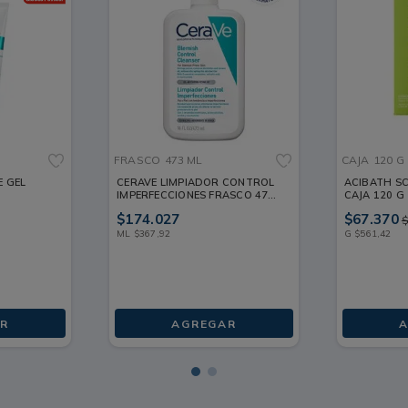
os negros. Minimiza tamaño de los poros. Disminuye la sensación gr
FRASCO
473 ML
CAJA
120 G
 GEL
CERAVE LIMPIADOR CONTROL
ACIBATH S
IMPERFECCIONES FRASCO 473
CAJA 120 G
BO 150 ML
ML
$
174
.
027
$
67
.
370
ML
$
367
,
92
G
$
561
,
42
R
AGREGAR
A