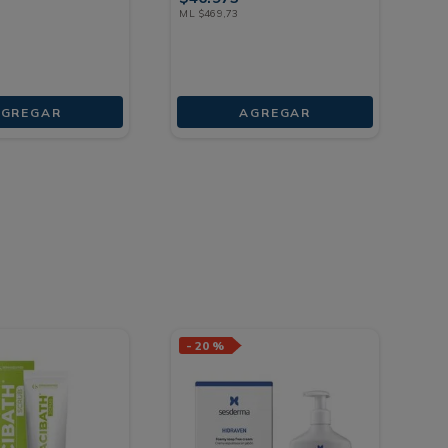
ML
$
469
,
73
GREGAR
AGREGAR
-
20 %