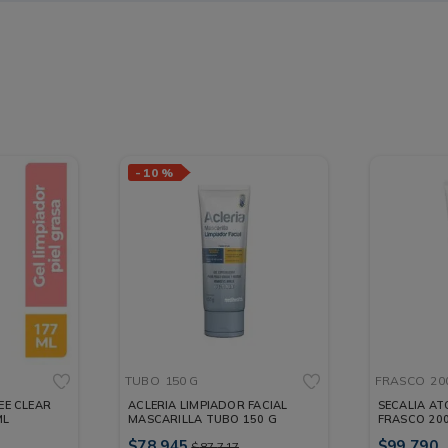
-
10 %
TUBO
150 G
FRASCO
20
EE CLEAR
ACLERIA LIMPIADOR FACIAL
SECALIA ATO SHOWER CREMA
ML
MASCARILLA TUBO 150 G
FRASCO 20
$
78
.
945
$
99
.
790
$
87
.
717