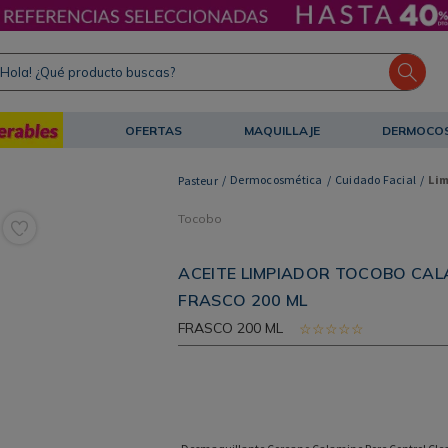
ola! ¿Qué producto buscas?
OFERTAS
MAQUILLAJE
DERMOCO
Dermocosmética
Cuidado Facial
Lim
Tocobo
ACEITE LIMPIADOR TOCOBO CAL
FRASCO 200 ML
FRASCO
200 ML
☆
☆
☆
☆
☆