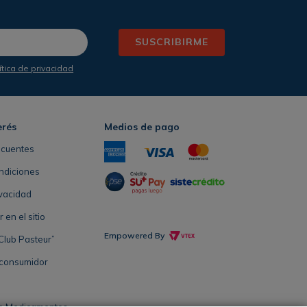
SUSCRIBIRME
ítica de privacidad
erés
Medios de pago
ecuentes
ndiciones
ivacidad
en el sitio
Empowered By
Club Pasteur”
 consumidor
e Medicamentos