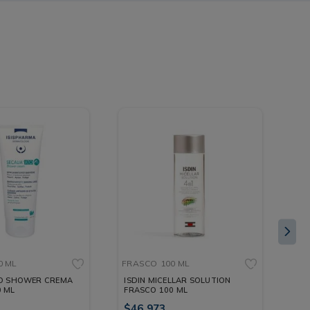
0 ML
FRASCO
100 ML
FR
ISDIN MICELLAR SOLUTION
LI
0 ML
FRASCO 100 ML
FR
$
46
.
973
ML