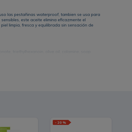
luso las pestañinas waterproof, tambien se usa para
sensibles, este aceite elimina eficazmente el
iel limpia, fresca y equilibrada sin sensación de
onate, triethylhexanoin, olive oil, calamine, soap
quioleate, hydrogenated castor oil/sebacic acid
butylene glycol, fragrance.
suavementesobre el rostro seco, enfocándote en las
e masajeando hasta que el aceite se vuelva una
-
20 %