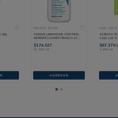
FRASCO
473 ML
CAJA
120 G
 GEL
CERAVE LIMPIADOR CONTROL
ACIBATH S
IMPERFECCIONES FRASCO 473
CAJA 120 G
BO 150 ML
ML
$
174
.
027
$
67
.
370
ML
$
367
,
92
G
$
561
,
42
R
AGREGAR
A