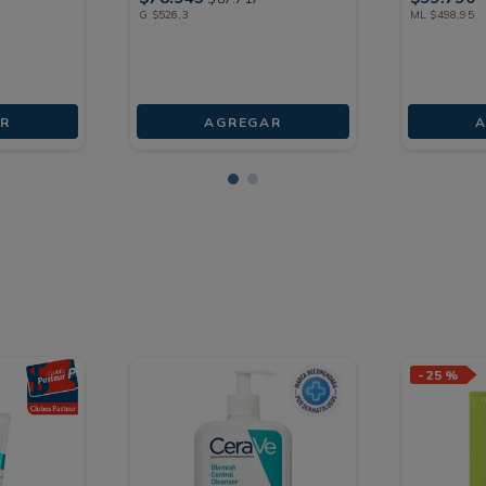
G
$
526
,
3
ML
$
498
,
95
R
AGREGAR
A
-
25 %