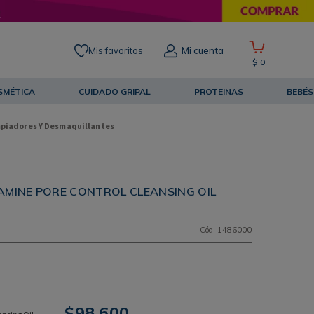
Mis favoritos
Mi cuenta
$
0
SMÉTICA
CUIDADO GRIPAL
PROTEINAS
BEBÉS
piadores Y Desmaquillantes
AMINE PORE CONTROL CLEANSING OIL
Cód
:
1486000
$
98
.
600