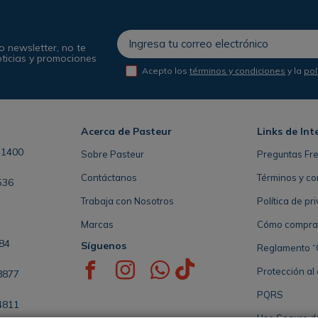
o newsletter, no te
oticias y promociones
Acepto los
términos y condiciones
y la
pol
Acerca de Pasteur
Links de Int
41400
Sobre Pasteur
Preguntas Fr
Contáctanos
Términos y co
536
Trabaja con Nosotros
Política de pr
Marcas
Cómo comprar 
84
Síguenos
Reglamento “
Protección al
8877
PQRS
4811
Uso Seguro d