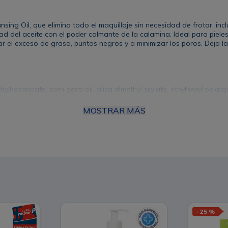
ing Oil, que elimina todo el maquillaje sin necesidad de frotar, inc
 del aceite con el poder calmante de la calamina. Ideal para pieles 
 el exceso de grasa, puntos negros y a minimizar los poros. Deja la p
ylhexanoate, corn germ oil, silica dimethyl silylate, ethylhexyl pelarg
n extract, coconut palm oil, caprylic/capric triglyceride, sorbitan ses
hrityl tetra-di-t-butylhydroxyhydrocinnamate, triethoxycaprylylsilane, 
MOSTRAR MÁS
 Pore Control Cleansing Oil en tus manos secas. Masajear: Masajea 
gados. Emulsionar: Humedece ligeramente tus manos con agua y sigu
u jabón limpiador.
-
25 %