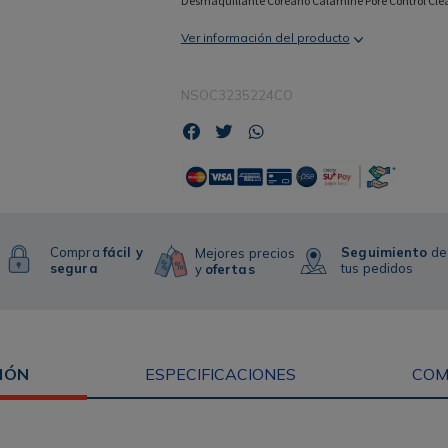
Desmaquillante Coreano Calamine Pore Control Clea
Ver información del producto
NSOC3235224CO
Compra
fácil y
Seguimiento
de
Mejores precios
segura
tus pedidos
y
ofertas
IÓN
ESPECIFICACIONES
COM