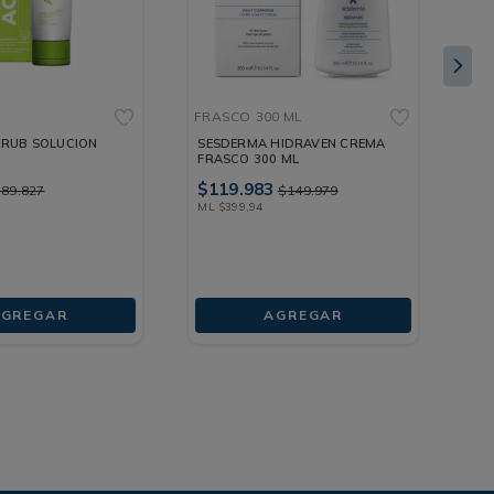
FRASCO
300 ML
FR
CRUB SOLUCION
SESDERMA HIDRAVEN CREMA
TE
FRASCO 300 ML
FR
$
119
.
983
$
1
$
89
.
827
$
149
.
979
ML
$
399
,
94
ML
GREGAR
AGREGAR