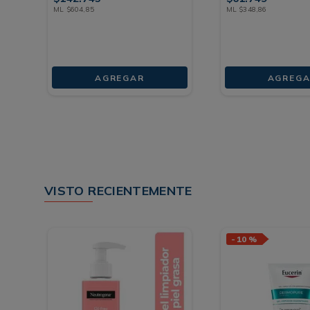
ML
$
604
,
85
ML
$
348
,
86
AGREGAR
AGREGA
VISTO RECIENTEMENTE
-
10 %