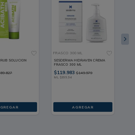
asa de la piel. Combate las imperfecciones. Elimina
FRASCO
300 ML
FR
CRUB SOLUCION
SESDERMA HIDRAVEN CREMA
TE
FRASCO 300 ML
FR
$
119
.
983
$
1
$
89
.
827
$
149
.
979
ML
$
399
,
94
ML
GREGAR
AGREGAR