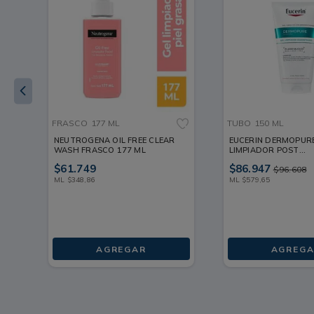
Remueve hasta el maquillaje waterproof. Reduce punt
impurezas aceitosas. Vegano. Curelty Free.
FRASCO
177 ML
TUBO
150 ML
NEUTROGENA OIL FREE CLEAR
EUCERIN DERMOPURE
WASH FRASCO 177 ML
LIMPIADOR POST
IMPERFECCIONES TU
$
61
.
749
$
86
.
947
$
96
.
608
ML
$
348
,
86
ML
$
579
,
65
AGREGAR
AGREGA