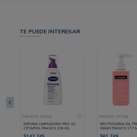
TE PUEDE INTERESAR
FRASCO
236 ML
FRASCO
177 ML
S
ESPUMA LIMPIADORA PRO AC
NEUTROGENA OIL FR
CETAPHIL FRASCO 236 ML
WASH FRASCO 177 
$
142
.
745
$
61
.
749