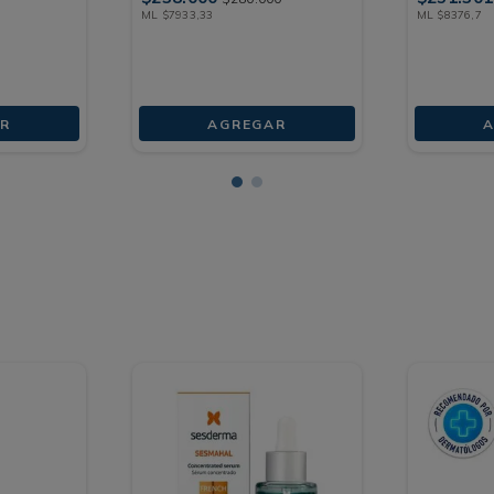
ML
$
7933
,
33
ML
$
8376
,
7
R
AGREGAR
A