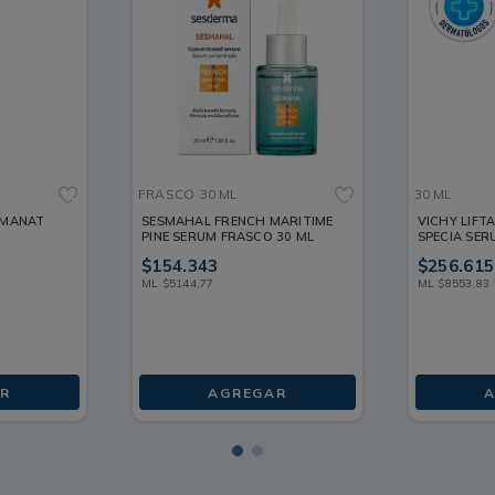
FRASCO
30 ML
30 ML
RMANAT
SESMAHAL FRENCH MARITIME
VICHY LIFT
PINE SERUM FRASCO 30 ML
SPECIA SER
$
154
.
343
$
256
.
615
ML
$
5144
,
77
ML
$
8553
,
83
R
AGREGAR
A