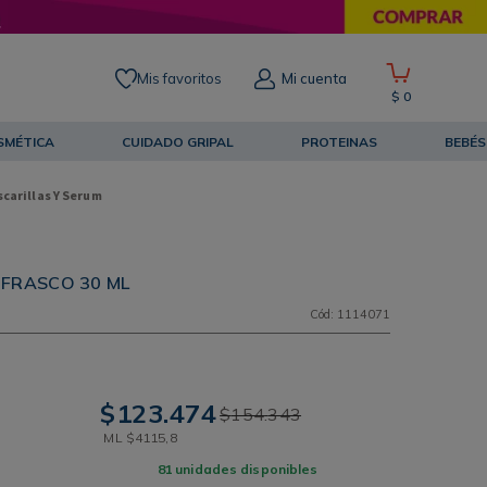
Mis favoritos
Mi cuenta
$
0
SMÉTICA
CUIDADO GRIPAL
PROTEINAS
BEBÉS
carillas Y Serum
FRASCO 30 ML
Cód
:
1114071
$
123
.
474
$
154
.
343
ML
$
4115
,
8
81
unidades disponibles