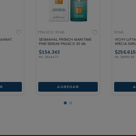
FRASCO
30 ML
30 ML
RMANAT
SESMAHAL FRENCH MARITIME
VICHY LIFT
PINE SERUM FRASCO 30 ML
SPECIA SER
$
154
.
343
$
256
.
615
ML
$
5144
,
77
ML
$
8553
,
83
R
AGREGAR
A