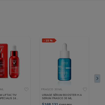
-
15 %
 ML
FRASCO
30 ML
CA
M LIFTACTIV
URIAGE SÉRUM BOOSTER H.A
EN
PECIALIS 16
SERUM FRASCO 30 ML
IN
 ML
$
168
.
131
ML
$
197
.
801