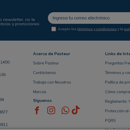
o newsletter, no te
oticias y promociones
Acepto los
términos y condiciones
y la
pol
Acerca de Pasteur
Links de Int
41400
Sobre Pasteur
Preguntas Fr
Contáctanos
Términos y co
536
Trabaja con Nosotros
Política de pr
Marcas
Cómo comprar 
84
Síguenos
Reglamento “
Protección al
8877
PQRS
4811
Uso Seguro d