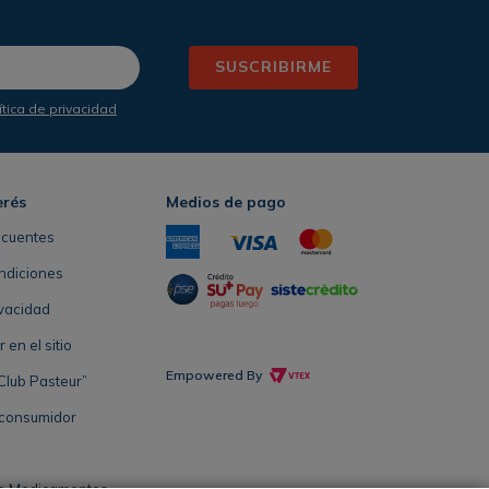
SUSCRIBIRME
ítica de privacidad
erés
Medios de pago
ecuentes
ndiciones
ivacidad
en el sitio
Empowered By
Club Pasteur”
 consumidor
e Medicamentos