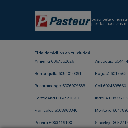
Suscríbete a nuestr
pierdas nuestras n
Pide domicilios en tu ciudad
Armenia
6067362626
Antioquia
60444
Barranquilla
6054010091
Bogotá
6017563
Bucaramanga
6076979633
Cali
6024898660
Cartagena
6056940140
Ibague
60827703
Manizales
6068968340
Montería
604789
Pereira
6063419100
Sincelejo
605271