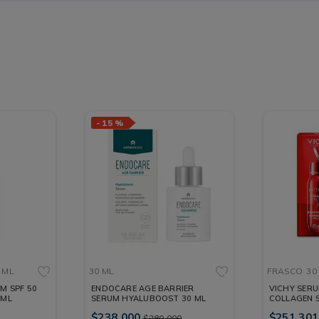
-
15 %
 ML
30 ML
FRASCO
30
M SPF 50
ENDOCARE AGE BARRIER
VICHY SERU
 ML
SERUM HYALUBOOST 30 ML
COLLAGEN S
FRASCO 30
$
238
.
000
$
251
.
301
$
280
.
000