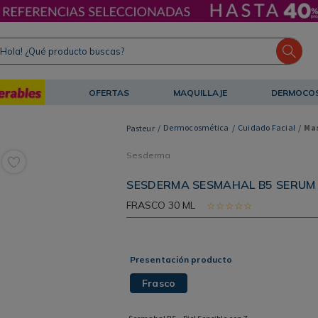
ola! ¿Qué producto buscas?
OFERTAS
MAQUILLAJE
DERMOCO
Dermocosmética
Cuidado Facial
Mas
Sesderma
SESDERMA SESMAHAL B5 SERUM 
FRASCO
30 ML
☆
☆
☆
☆
☆
Presentación producto
Frasco