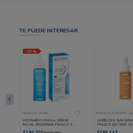
TE PUEDE INTERESAR
-
20 %
FRASCO
30 ML
FRASCO GOTERO
28
L
HYDRABIO HYALU+ SERUM
UVEBLOCK SUN SERU
FACIAL BIODERMA FRASCO 30
FRASCO GOTERO 28
ML
$
184
.
720
$
186
.
143
$
230
.
900