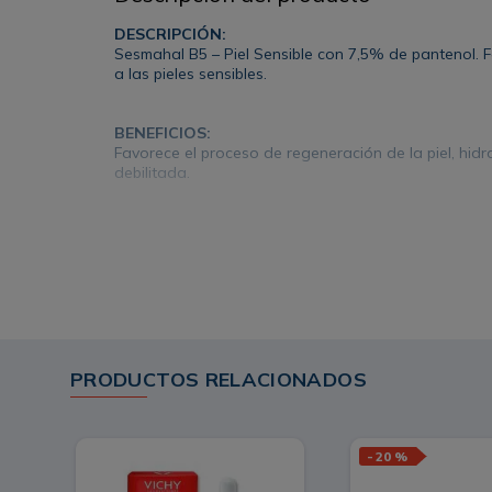
DESCRIPCIÓN:
Sesmahal B5 – Piel Sensible con 7,5% de pantenol. F
a las pieles sensibles.
BENEFICIOS:
Favorece el proceso de regeneración de la piel, hidra
debilitada.
INGREDIENTES:
Triple ácido hialurónico: alto peso molecular, bajo p
RECOMENDACIONES:
Indicado para pieles sensibles que necesitan hidrata
PRODUCTOS RELACIONADOS
-
20 %