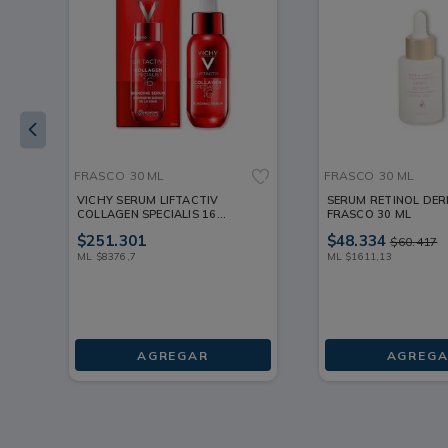
FRASCO
30 ML
FRASCO
30 ML
VICHY SERUM LIFTACTIV
SERUM RETINOL DE
COLLAGEN SPECIALIS 16
FRASCO 30 ML
FRASCO 30 ML
$
251
.
301
$
48
.
334
$
60
.
417
ML
$
8376
,
7
ML
$
1611
,
13
AGREGAR
AGREGA