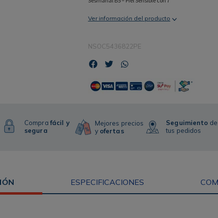
Sesmahal B5 – Piel Sensible con 7
Ver información del producto
NSOC5436822PE
Compra
fácil y
Seguimiento
de
Mejores precios
segura
tus pedidos
y
ofertas
IÓN
ESPECIFICACIONES
COM