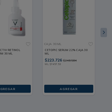
CAJA
30 ML
FR
ACTIV RETINOL
CETOPIC SERUM 22% CAJA 30
HY
UM 30 ML
ML
FR
$
223
.
726
ML
$
248
.
584
ML
$
7457
,
53
GREGAR
AGREGAR