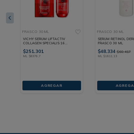
FRASCO
30 ML
FRASCO
30 ML
VICHY SERUM LIFTACTIV
SERUM RETINOL DE
COLLAGEN SPECIALIS 16
FRASCO 30 ML
FRASCO 30 ML
$
251
.
301
$
48
.
334
$
60
.
417
ML
$
8376
,
7
ML
$
1611
,
13
AGREGAR
AGREGA