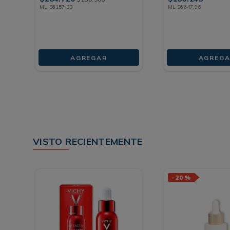
ML
$
6157
,
33
ML
$
6647
,
96
AGREGAR
AGREGA
VISTO RECIENTEMENTE
-
20 %