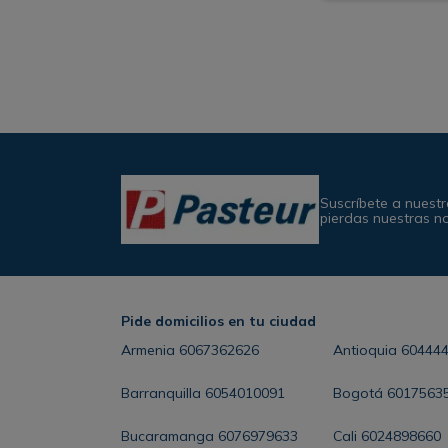
Suscríbete a nuestr
pierdas nuestras n
Pide domicilios en tu ciudad
Armenia
6067362626
Antioquia
60444
Barranquilla
6054010091
Bogotá
6017563
Bucaramanga
6076979633
Cali
6024898660