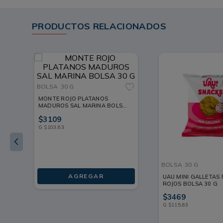
PRODUCTOS RELACIONADOS
BOLSA
30 G
MONTE ROJO PLATANOS
MADUROS SAL MARINA BOLSA
30 G
$
3109
G
$
103
,
63
BOLSA
30 G
AGREGAR
UAU MINI GALLETAS
ROJOS BOLSA 30 G
$
3469
G
$
115
,
63