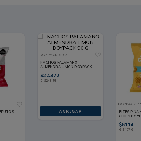
DOYPACK
90 G
NACHOS PALAMANO
ALMENDRA LIMON DOYPACK
90 G
$
22
.
372
G
$
248
,
58
DOYPACK
1
AGREGAR
 FRUTOS
BITES PIÑ
CHIPS DOYP
$
6114
G
$
407
,
6