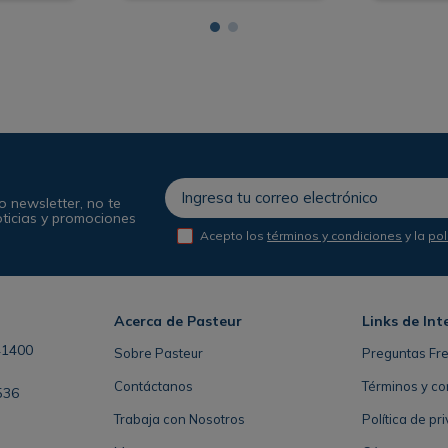
o newsletter, no te
oticias y promociones
Acepto los
términos y condiciones
y la
pol
Acerca de Pasteur
Links de Int
41400
Sobre Pasteur
Preguntas Fr
Contáctanos
Términos y co
536
Trabaja con Nosotros
Política de pr