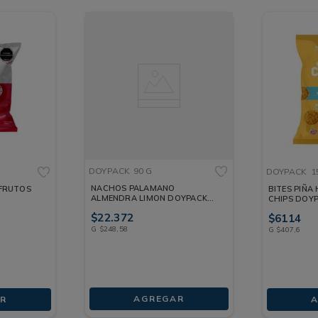
DOYPACK
90 G
DOYPACK
1
NACHOS PALAMANO
 FRUTOS
BITES PIÑ
ALMENDRA LIMON DOYPACK
CHIPS DOYP
90 G
$
22
.
372
$
6114
G
$
248
,
58
G
$
407
,
6
AGREGAR
R
A