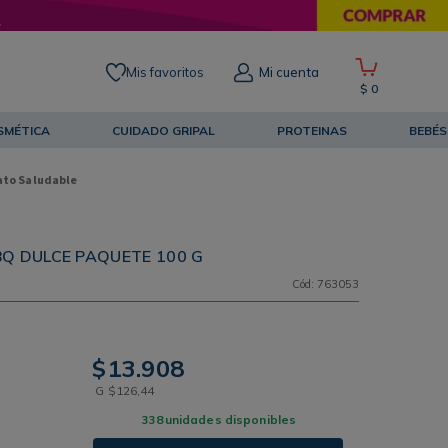
Mis favoritos
Mi cuenta
$
0
SMÉTICA
CUIDADO GRIPAL
PROTEINAS
BEBÉS
to Saludable
Q DULCE PAQUETE 100 G
Cód
:
763053
$
13
.
908
G
$
126
,
44
338
unidades disponibles