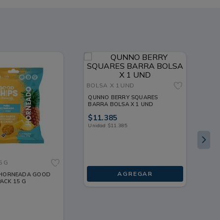
BO
BOLSA
X 1 UND
PU
BO
QUNNO BERRY SQUARES
BARRA BOLSA X 1 UND
G
$
$
11
.
385
Unidad
$
11
.
385
5 G
AGREGAR
A HORNEADA GOOD
ACK 15 G