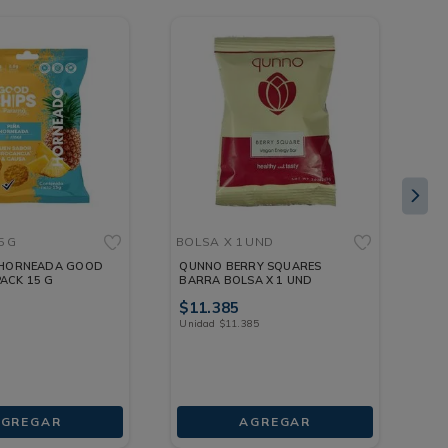
BO
5 G
BOLSA
X 1 UND
PU
A HORNEADA GOOD
QUNNO BERRY SQUARES
BO
ACK 15 G
BARRA BOLSA X 1 UND
G
$
$
11
.
385
Unidad
$
11
.
385
GREGAR
AGREGAR