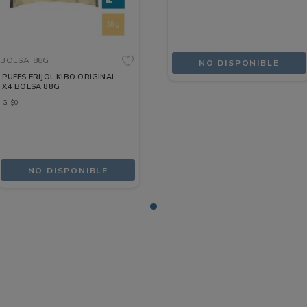
BOLSA
88G
NO DISPONIBLE
PUFFS FRIJOL KIBO ORIGINAL
X4 BOLSA 88G
G
$
0
NO DISPONIBLE