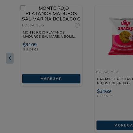
BOLSA
30 G
MONTE ROJO PLATANOS
MADUROS SAL MARINA BOLSA
30 G
$
3109
G
$
103
,
63
BOLSA
30 G
AGREGAR
UAU MINI GALLETAS
ROJOS BOLSA 30 G
$
3469
G
$
115
,
63
AGREGA