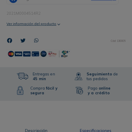
2021M0004514R2
Ver información del producto
Cód
:
130005
Entregas en
Seguimiento
de
45 min
tus pedidos
Compra
fácil y
Pago
online
segura
y a crédito
Descripción
Especificaciones