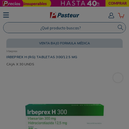
TÉRMINOS MÁS BUSCADOS
1
.
Protector Solar
¿Qué producto buscas?
2
.
Shampoo
3
.
Proteina
VENTA BAJO FORMULA MÉDICA
Irbeprex
4
.
Savvy
IRBEPREX H (RG) TABLETAS 300/12.5 MG
CAJA
X 30 UNDS