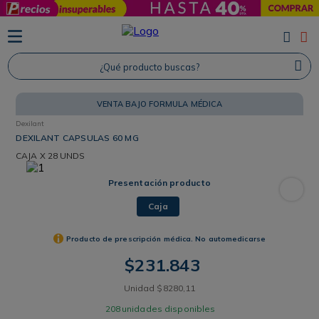
TÉRMINOS MÁS BUSCADOS
1
.
Protector Solar
¿Qué producto buscas?
2
.
Proteina
VENTA BAJO FORMULA MÉDICA
3
.
Shampoo
Dexilant
4
.
Savvy
DEXILANT CAPSULAS 60 MG
CAJA
X 28 UNDS
Presentación producto
Caja
Producto de prescripción médica. No automedicarse
$
231
.
843
Unidad
$
8280
,
11
208
unidades disponibles